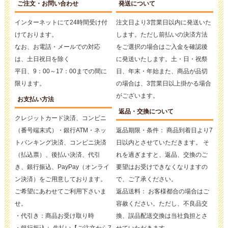
ご注文・お問い合わせ
発送について
インターネットにて24時間受け付
注文日より3営業日以内に発送いた
けております。
します。ただし前払いの決済方法
なお、お電話・メールでの対応
をご選択の場合はご入金を確認後
は、土日祝日を除く
に発送いたします。土・日・祝祭
平日、9：00～17：00までの間に
日、年末・年始また、商品が品切
限ります。
の場合は、3営業日以上掛かる場合
がございます。
お支払い方法
返品・交換について
クレジットカード決済、コンビニ
（番号端末式）・銀行ATM・ネッ
返品期限・条件： 商品到着日より7
トバンキング決済、コンビニ決済
日以内とさせていただきます。 そ
（払込票）、後払い決済、代引
れを過ぎますと、返品、交換のご
き、銀行振込、PayPay（オンライ
要望はお受けできなくなりますの
ン決済）をご用意しております。
で、ご了承ください。
ご希望にあわせてご利用下さいま
返品送料： お客様都合の場合はご
せ。
容赦ください。ただし、不良品交
・代引き：商品お受け取り時
換、誤品配送交換は当社負担とさ