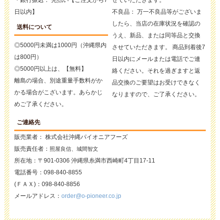
・銀行振込： 先払い【ご注文から7
せていただきます。
日以内】
不良品： 万一不良品等がございま
したら、当店の在庫状況を確認の
送料について
うえ、新品、または同等品と交換
◎5000円未満は1000円（沖縄県内
させていただきます。 商品到着後7
は800円）
日以内にメールまたは電話でご連
◎5000円以上は、【無料】
絡ください。それを過ぎますと返
離島の場合、別途重量手数料がか
品交換のご要望はお受けできなく
かる場合がこざいます。あらかじ
なりますので、ご了承ください。
めご了承ください。
ご連絡先
販売業者： 株式会社沖縄パイオニアフーズ
販売責任者：
照屋良信、城間智文
所在地：〒901-0306 沖縄県糸満市西崎町4丁目17-11
電話番号：098-840-8855
(ＦＡＸ)：098-840-8856
メールアドレス：
order@o-pioneer.co.jp